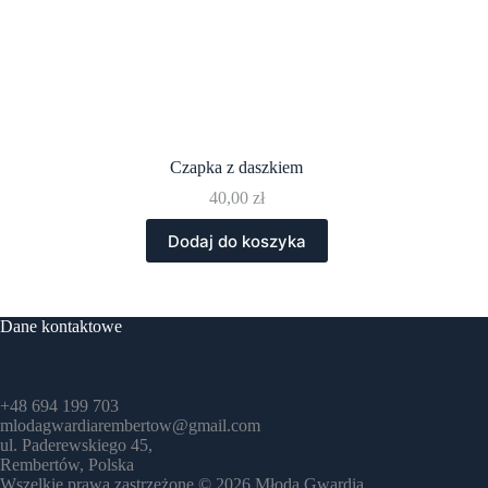
Czapka z daszkiem
40,00
zł
Dodaj do koszyka
Dane kontaktowe
+48 694 199 703
mlodagwardiarembertow@gmail.com
ul. Paderewskiego 45,
Rembertów, Polska
Wszelkie prawa zastrzeżone © 2026 Młoda Gwardia