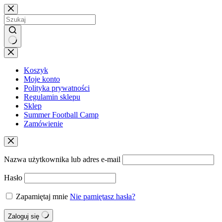
Przejdź
do
treści
Brak
wyników
Koszyk
Moje konto
Polityka prywatności
Regulamin sklepu
Sklep
Summer Football Camp
Zamówienie
Nazwa użytkownika lub adres e-mail
Hasło
Zapamiętaj mnie
Nie pamiętasz hasła?
Zaloguj się