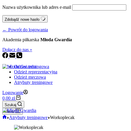
Nazwa użytkownika lub adres e-mail
Zdobądź nowe hasło
← Powrót do logowania
Akademia piłkarska
Młoda Gwardia
Dołącz do nas »
Odzież treningowa
Odzież reprezentacyjna
Odzież meczowa
Atrybuty treningowe
Logowanie
Koszyk
0,00
zł
Szukaj
Menu
Strona
Atrybuty treningowe
Workoplecak
główna